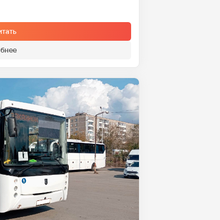
итать
бнее