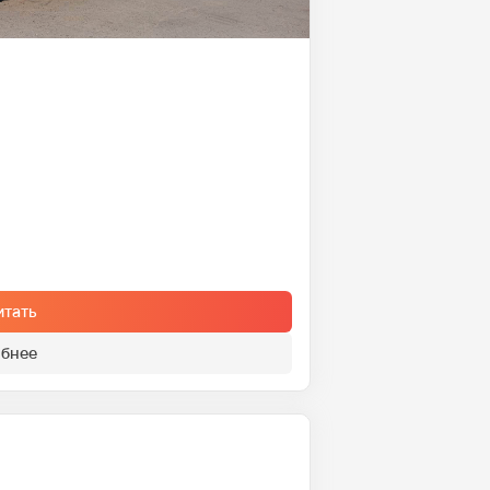
итать
бнее