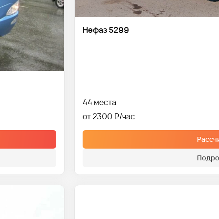
Нефаз 5299
44 места
от 2300 ₽
Рассч
Подро