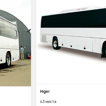
Higer
43 места