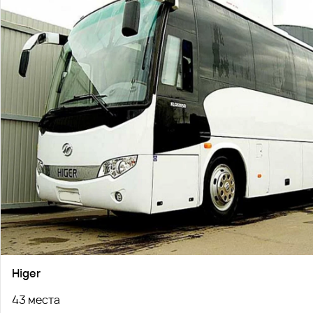
Higer
43 места