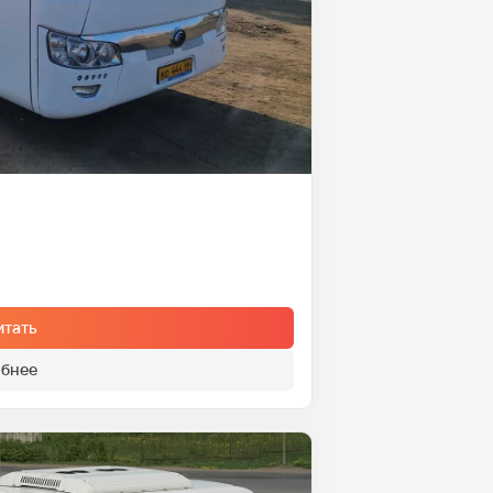
итать
бнее