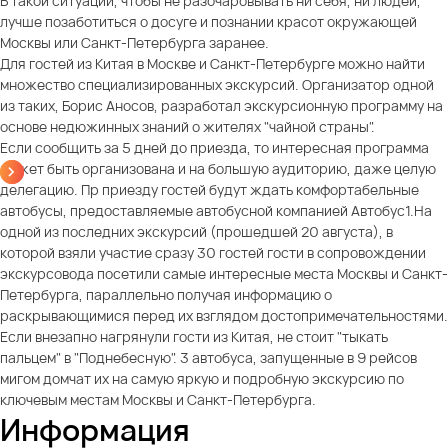
В такой ситуации, чтобы не разочаровывать ни себя, ни людей,
лучше позаботиться о досуге и познании красот окружающей
Москвы или Санкт-Петербурга заранее.
Для гостей из Китая в Москве и Санкт-Петербурге можно найти
множество специализированных экскурсий. Организатор одной
из таких, Борис Аносов, разработал экскурсионную программу на
основе недюжинных знаний о жителях "чайной страны".
Если сообщить за 5 дней до приезда, то интересная программа
может быть организована и на большую аудиторию, даже целую
делегацию. Пр приезду гостей будут ждать комфортабельные
автобусы, предоставляемые автобусной компанией Автобус1.На
одной из последних экскурсий (прошедшей 20 августа), в
которой взяли участие сразу 30 гостей гости в сопровождении
экскурсовода посетили самые интересные места Москвы и Санкт-
Петербурга, параллельно получая информацию о
раскрывающимися перед их взглядом достопримечательностями.
Если внезапно нагрянули гости из Китая, не стоит "тыкать
пальцем" в "Поднебесную". 3 автобуса, запущенные в 9 рейсов
мигом домчат их на самую яркую и подробную экскурсию по
ключевым местам Москвы и Санкт-Петербурга.
Информация