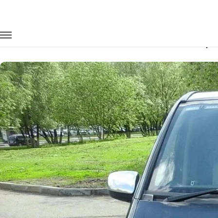
Главная
Автопарк
Минивэны
Mercedes-Benz Viano
Заказать Mercedes-Benz Viano Restyl